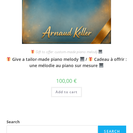
Gift to offer: custom-made piano melody
Give a tailor-made piano melody
/
Cadeau à offrir :
une mélodie au piano sur mesure
100,00
€
Add to cart
Search
SEARCH