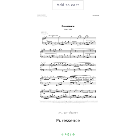
Add to cart
music sheets
Puressence
9,90
€