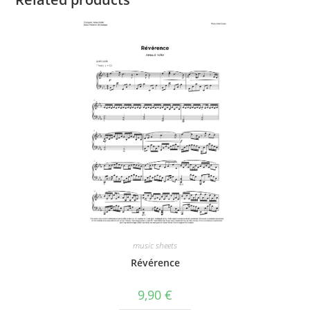
music sheets
Révérence
9,90
€