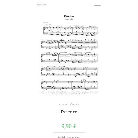
music sheets
Essence
9,90
€
Add to cart