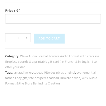
Price
( € )
-
+
ADD TO CART
Category:
Wave Audio Format & Wave Audio Format with crackling
fireplace sounds & a printable gift card ( in French & in English ) to
offer your dad
Tags:
arnaud keller
,
cadeau fête des pères original
,
evenemential
,
father's day gift
,
fête des pères cadeau
,
lumière divine
,
WAV Audio
Format & the Story Behind Its Creation